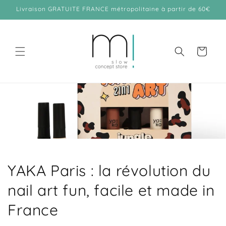
et
Livraison GRATUITE FRANCE métropolitaine à partir de 60€
passer
au
contenu
Panier
YAKA Paris : la révolution du
nail art fun, facile et made in
France