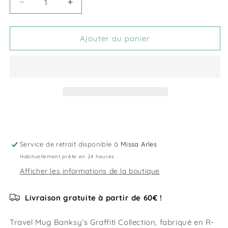
Réduire
Augmenter
la
la
quantité
quantité
de
de
Ajouter au panier
Mug
Mug
400ml
400ml
Flower
Flower
Thrower
Thrower
Banksy
Banksy
Service de retrait disponible à
Missa Arles
Habituellement prête en 24 heures
Afficher les informations de la boutique
Livraison gratuite à partir de 60€ !
Travel Mug Banksy’s Graffiti Collection, fabriqué en R-