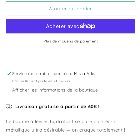
quantité
quantité
de
de
Ajouter au panier
Baume
Baume
à
à
lèvre
lèvre
métal
métal
-
-
Plus de moyens de paiement
Inuwet
Inuwet
Service de retrait disponible à
Missa Arles
Habituellement prête en 24 heures
Afficher les informations de la boutique
Livraison gratuite à partir de 60€ !
Le baume à lèvres hydratant se pare d’un écrin
métallique ultra désirable — on craque totalement !