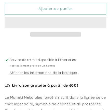
quantité
quantité
de
de
Ajouter au panier
Lucky
Lucky
Cat
Cat
Maneki
Maneki
Neko
Neko
Bleu
Bleu
foncé
foncé
-
-
Honnêteté
Honnêteté
Service de retrait disponible à
Missa Arles
Habituellement prête en 24 heures
Afficher les informations de la boutique
Livraison gratuite à partir de 60€ !
Le Maneki Neko bleu foncé s’inscrit dans la lignée de ce
chat légendaire, symbole de chance et de prospérité.