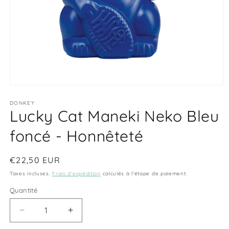
Ouvrir
le
média
DONKEY
Lucky Cat Maneki Neko Bleu
1
dans
une
foncé - Honnêteté
fenêtre
modale
Prix
€22,50 EUR
habituel
Taxes incluses.
Frais d'expédition
calculés à l'étape de paiement.
Quantité
Quantité
Réduire
Augmenter
la
la